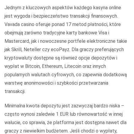
Jednym z kluczowych aspektów każdego kasyna online
jest wygoda i bezpieczeństwo transakcji finansowych.
Vavada casino oferuje ponad 17 metod płatności, które
obejmują zarówno tradycyjne karty bankowe Visa i
Mastercard, jak i nowoczesne portfele elektroniczne takie
jak Skrill, Neteller czy ecoPayz. Dla graczy preferujących
kryptowaluty dostępne są również opcje depozytów i
wypłat w Bitcoin, Ethereum, Litecoin oraz innych
popularnych walutach cyfrowych, co zapewnia dodatkową
warstwę anonimowości i szybkości przetwarzania
transakcji.
Minimalna kwota depozytu jest zazwyczaj bardzo niska –
często wynosi zaledwie 1 EUR lub równowartość w innej
walucie, co sprawia, że platforma jest dostępna nawet dla
graczy z niewielkim budżetem. Jeśli chodzi o wypłaty,