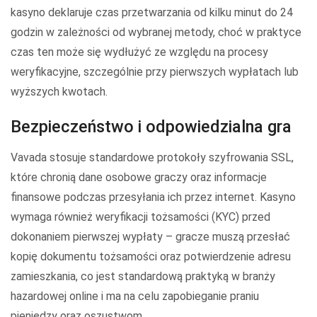
kasyno deklaruje czas przetwarzania od kilku minut do 24
godzin w zależności od wybranej metody, choć w praktyce
czas ten może się wydłużyć ze względu na procesy
weryfikacyjne, szczególnie przy pierwszych wypłatach lub
wyższych kwotach.
Bezpieczeństwo i odpowiedzialna gra
Vavada stosuje standardowe protokoły szyfrowania SSL,
które chronią dane osobowe graczy oraz informacje
finansowe podczas przesyłania ich przez internet. Kasyno
wymaga również weryfikacji tożsamości (KYC) przed
dokonaniem pierwszej wypłaty – gracze muszą przesłać
kopię dokumentu tożsamości oraz potwierdzenie adresu
zamieszkania, co jest standardową praktyką w branży
hazardowej online i ma na celu zapobieganie praniu
pieniędzy oraz oszustwom.