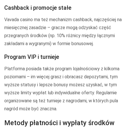
Cashback i promocje stałe
Vavada casino ma też mechanizm cashback, najczęściej na
miesięcznej zasadzie – gracze mogą odzyskać część
przegranych środków (np. 10% różnicy między łącznymi
zakładami a wygranymi) w formie bonusowej.
Program VIP i turnieje
Platforma posiada także program lojalnościowy z kilkoma
poziomami – im więcej grasz i obracasz depozytami, tym
wyższe statusy i lepsze bonusy możesz uzyskać, w tym
wyższe limity wypłat lub indywidualne oferty. Regularnie
organizowane są też turnieje z nagrodami, w których pula
nagród może być znaczna.
Metody płatności i wypłaty środków