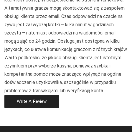
Alternatywnie gracze mogą skontaktować się z zespołem
obsługi klienta przez email. Czas odpowiedzi na czacie na
żywo jest zazwyczaj krótki – kilka minut w godzinach
szczytu – natomiast odpowiedzi na wiadomości email
mogą zająć do 24 godzin. Obsługa jest dostępna w kilku
językach, co ułatwia komunikację graczom z różnych krajów.
Warto podkreślić, że jakość obsługi klienta jest istotnym
czynnikiem przy wyborze kasyna, ponieważ szybka i
kompetentna pomoc może znacząco wpłynąć na ogólne
doświadczenie użytkownika, szczególnie w przypadku
problemów z transakcjami lub weryfikacją konta.
Write A Review